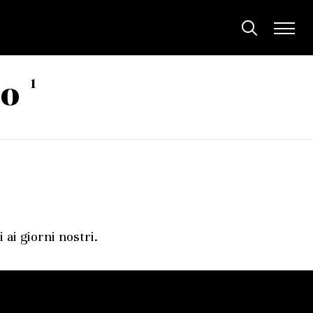
1
eo
 ai giorni nostri.