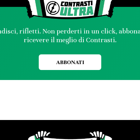
disci, rifletti. Non perderti in un click, abbon
ricevere il meglio di Contrasti.
ABBONATI