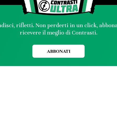
disci, rifletti. Non perderti in un click, abbon
ricevere il meglio di Contrasti.
ABBONATI