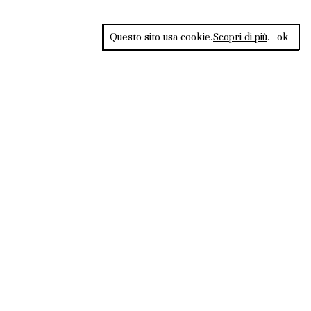
Questo sito usa cookie.
Scopri di più
.
ok
Rss Feed
ata al Tribunale di
PRIVACY
COOKIE