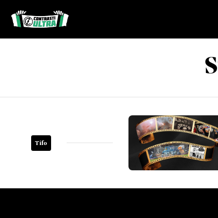
S
Tifo