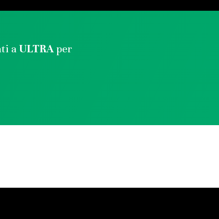
ati a
ULTRA
per