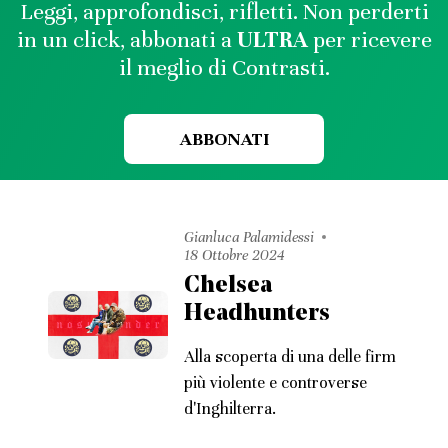
Leggi, approfondisci, rifletti. Non perderti
in un click, abbonati a
ULTRA
per ricevere
il meglio di Contrasti.
ABBONATI
Gianluca Palamidessi
18 Ottobre 2024
Chelsea
Headhunters
Alla scoperta di una delle firm
più violente e controverse
d'Inghilterra.