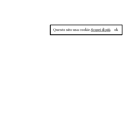
Questo sito usa cookie.
Scopri di più
.
ok
Contrasti, rivista sportiva di approfondimento culturale, è una
testata giornalistica registrata al Tribunale di Roma n.135/2020 del
02.12.2020