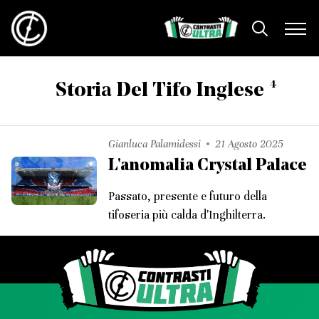
4
Storia Del Tifo Inglese
Gianluca Palamidessi
21 Agosto 2025
L'anomalia Crystal Palace
Passato, presente e futuro della
tifoseria più calda d'Inghilterra.