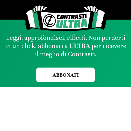
Leggi, approfondisci, rifletti. Non perderti
in un click, abbonati a
ULTRA
per ricevere
il meglio di Contrasti.
ABBONATI