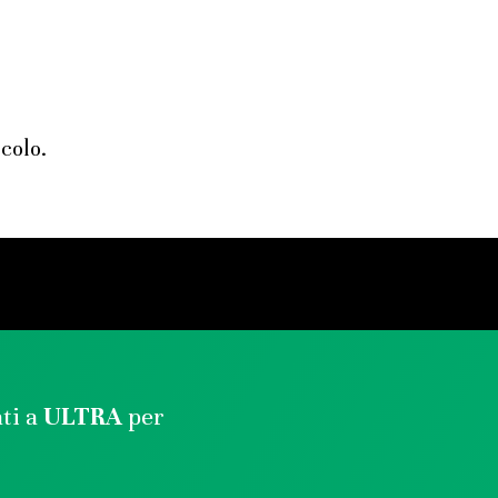
ecolo.
ati a
ULTRA
per