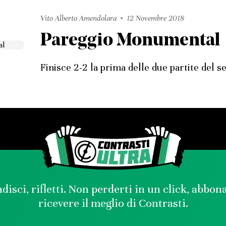
Vito Alberto Amendolara
12 Novembre 2018
Pareggio Monumental
Finisce 2-2 la prima delle due partite del s
disci, rifletti. Non perderti in un click, abbon
ricevere il meglio di Contrasti.