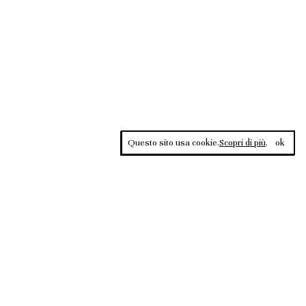
Questo sito usa cookie.
Scopri di più
.
ok
Contrasti, rivista sportiva di approfondimento culturale, è una