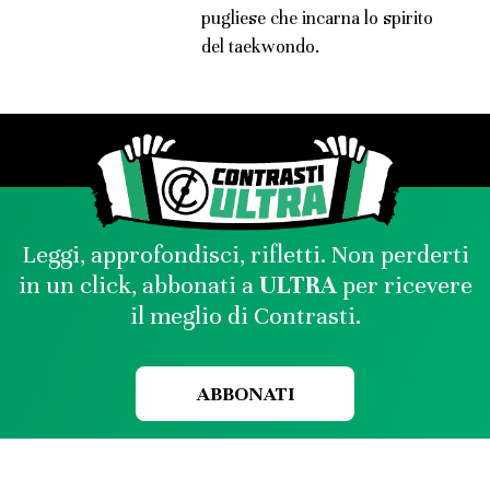
pugliese che incarna lo spirito
del taekwondo.
Leggi, approfondisci, rifletti. Non perderti
in un click, abbonati a
ULTRA
per ricevere
il meglio di Contrasti.
ABBONATI