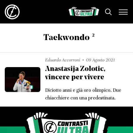
2
Taekwondo
Eduardo Accorroni
09 Agosto 2021
Anastasija Zolotic,
vincere per vivere
Diciotto anni e già oro olimpico. Due
chiacchiere con una predestinata.