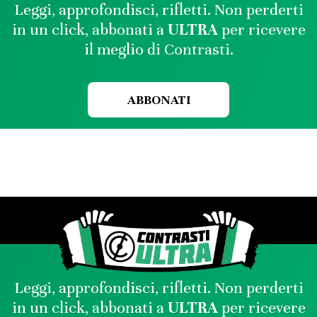
Leggi, approfondisci, rifletti. Non perderti
in un click, abbonati a
ULTRA
per ricevere
il meglio di Contrasti.
ABBONATI
Leggi, approfondisci, rifletti. Non perderti
in un click, abbonati a
ULTRA
per ricevere