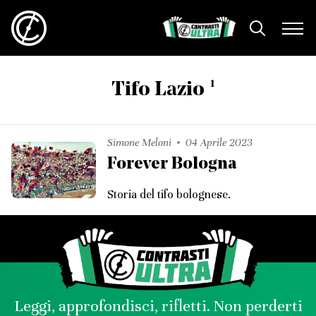
1
Tifo Lazio
Simone Meloni
04 Aprile 2023
Forever Bologna
Storia del tifo bolognese.
Leggi, approfondisci, rifletti. Non perderti