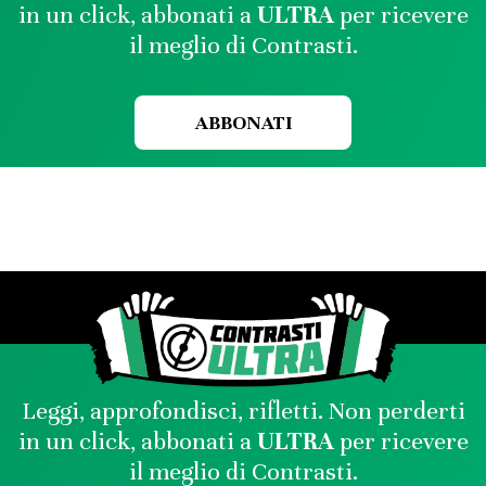
in un click, abbonati a
ULTRA
per ricevere
il meglio di Contrasti.
ABBONATI
Leggi, approfondisci, rifletti. Non perderti
in un click, abbonati a
ULTRA
per ricevere
il meglio di Contrasti.