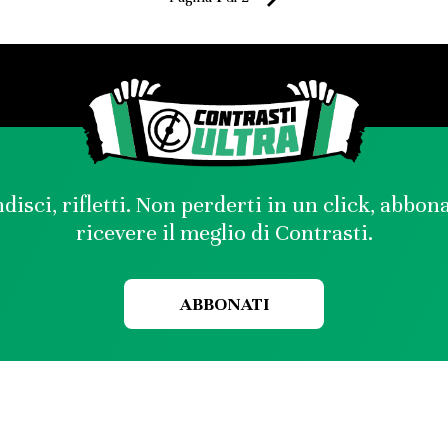
disci, rifletti. Non perderti in un click, abbon
ricevere il meglio di Contrasti.
ABBONATI