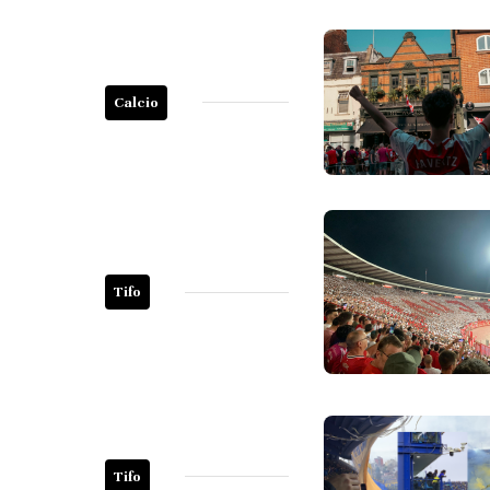
Calcio
Tifo
Tifo