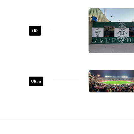
Tifo
Ultra