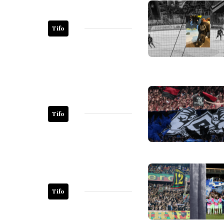
Tifo
Tifo
Tifo