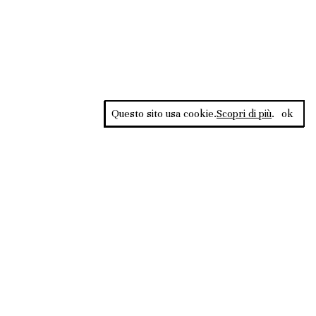
Questo sito usa cookie.
Scopri di più
.
ok
Rss Feed
ata al Tribunale di