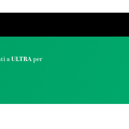
ati a
ULTRA
per