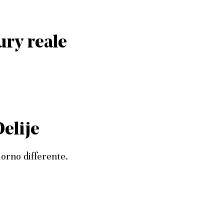
ury reale
Delije
iorno differente.