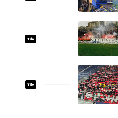
Tifo
Tifo