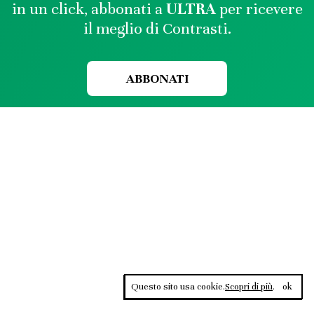
in un click, abbonati a
ULTRA
per ricevere
il meglio di Contrasti.
ABBONATI
Questo sito usa cookie.
Scopri di più
.
ok