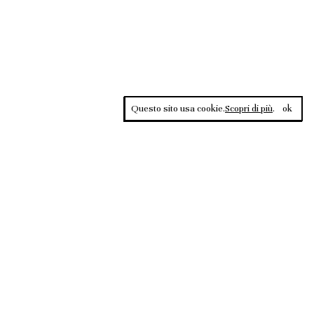
Questo sito usa cookie.
Scopri di più
.
ok
Contrasti, rivista sportiva di approfondimento culturale, è una
testata giornalistica registrata al Tribunale di Roma n.135/2020 del
02.12.2020