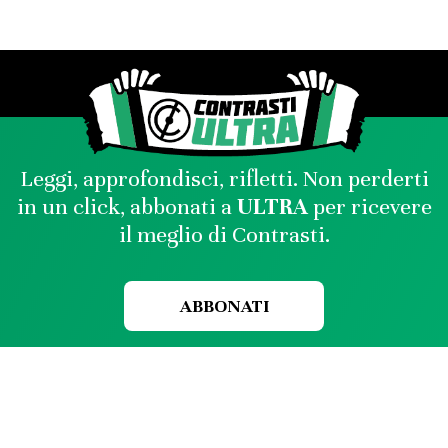
Leggi, approfondisci, rifletti. Non perderti
in un click, abbonati a
ULTRA
per ricevere
il meglio di Contrasti.
ABBONATI