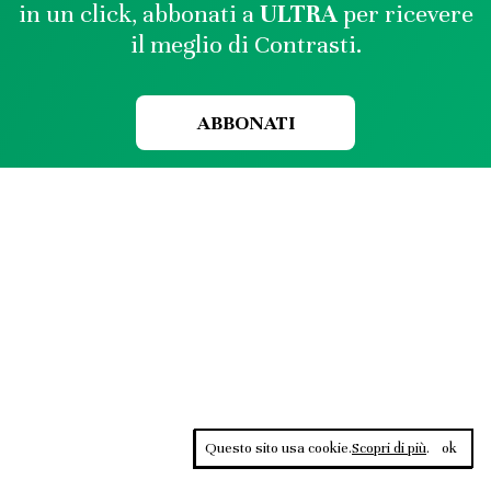
in un click, abbonati a
ULTRA
per ricevere
il meglio di Contrasti.
ABBONATI
Questo sito usa cookie.
Scopri di più
.
ok