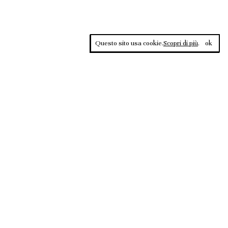
Questo sito usa cookie.
Scopri di più
.
ok
Contrasti, rivista sportiva di approfondimento culturale, è una
testata giornalistica registrata al Tribunale di Roma n.135/2020 del
02.12.2020
2026 @ RIVISTA CONTRASTI
PIATTAFORME DI GIOCO PER MERCATI