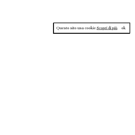
Questo sito usa cookie.
Scopri di più
.
ok
Contrasti, rivista sportiva di approfondimento culturale, è una
testata giornalistica registrata al Tribunale di Roma n.135/2020 del
02.12.2020
2026 @ RIVISTA CONTRASTI