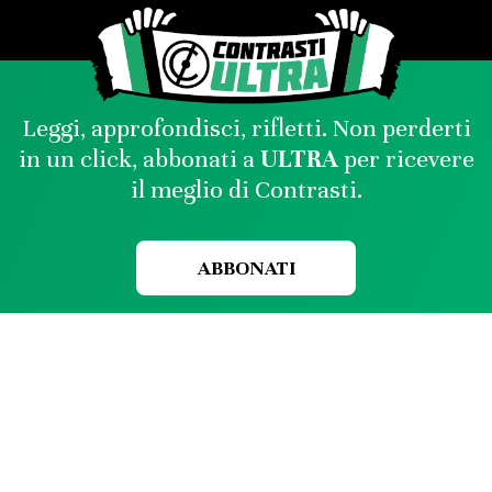
Leggi, approfondisci, rifletti. Non perderti
in un click, abbonati a
ULTRA
per ricevere
il meglio di Contrasti.
ABBONATI