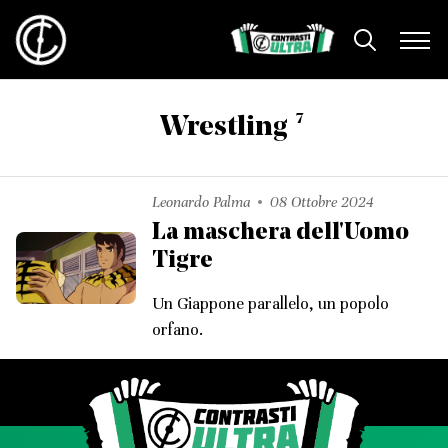
7
Wrestling
Leonardo Palma
08 Ottobre 2024
La maschera dell'Uomo
Tigre
Un Giappone parallelo, un popolo
orfano.