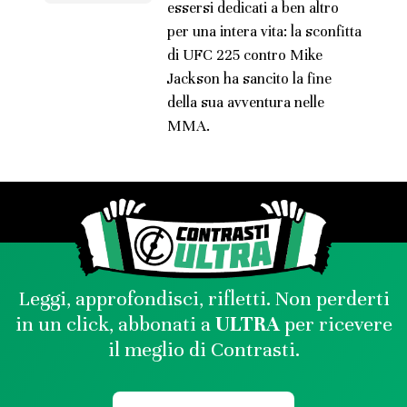
essersi dedicati a ben altro
per una intera vita: la sconfitta
di UFC 225 contro Mike
Jackson ha sancito la fine
della sua avventura nelle
MMA.
Leggi, approfondisci, rifletti. Non perderti
in un click, abbonati a
ULTRA
per ricevere
il meglio di Contrasti.