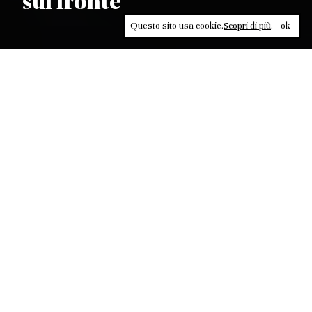
sul fronte
Questo sito usa cookie.
Scopri di più
.
ok
Leggi, approfondisci, rifletti. Non perderti
in un click, abbonati a
ULTRA
per ricevere
il meglio di Contrasti.
ABBONATI