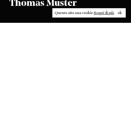
Thomas Muster
Questo sito usa cookie.
Scopri di più
.
ok
Leggi, approfondisci, rifletti. Non perderti
in un click, abbonati a
ULTRA
per ricevere
il meglio di Contrasti.
ABBONATI