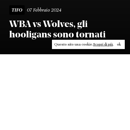
07 Febbraio 2024
TIFO
WBA vs Wolves, gli
hooligans sono tornati
Questo sito usa cookie.
Scopri di più
.
ok
Leggi, approfondisci, rifletti. Non perderti
in un click, abbonati a
ULTRA
per ricevere
il meglio di Contrasti.
ABBONATI