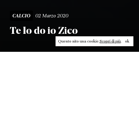
02 Marzo 2020
CALCIO
Te lo do io Zico
Questo sito usa cookie.
Scopri di più
.
ok
Leggi, approfondisci, rifletti. Non perderti
in un click, abbonati a
ULTRA
per ricevere
il meglio di Contrasti.
ABBONATI