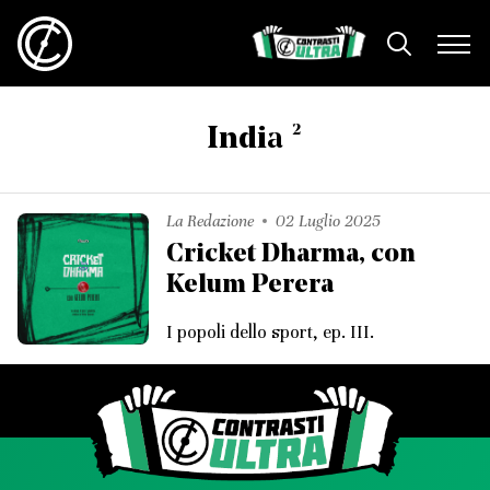
2
India
La Redazione
02 Luglio 2025
Cricket Dharma, con
Kelum Perera
I popoli dello sport, ep. III.