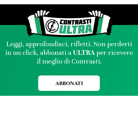
Leggi, approfondisci, rifletti. Non perderti
in un click, abbonati a
ULTRA
per ricevere
il meglio di Contrasti.
ABBONATI