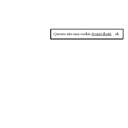
Questo sito usa cookie.
Scopri di più
.
ok
Contrasti, rivista sportiva di approfondimento culturale, è una
testata giornalistica registrata al Tribunale di Roma n.135/2020 del
02.12.2020