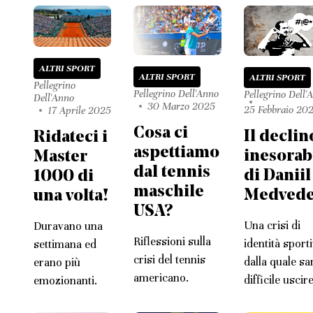
ALTRI SPORT
ALTRI SPORT
ALTRI SPORT
Pellegrino
Pellegrino Dell'Anno
Pellegrino Dell'
Dell'Anno
30 Marzo 2025
25 Febbraio 20
17 Aprile 2025
Cosa ci
Il declin
Ridateci i
aspettiamo
inesorab
Master
dal tennis
di Daniil
1000 di
maschile
Medvede
una volta!
USA?
Una crisi di
Duravano una
Riflessioni sulla
identità sport
settimana ed
crisi del tennis
dalla quale sa
erano più
americano.
difficile uscire
emozionanti.