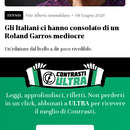
TENNIS
Vito Alberto Amendolara
08 Giugno 2026
Gli Italiani ci hanno consolato di un
Roland Garros mediocre
Un'edizione dal livello a dir poco rivedibile.
Leggi, approfondisci, rifletti. Non perderti
in un click, abbonati a
ULTRA
per ricevere
il meglio di Contrasti.