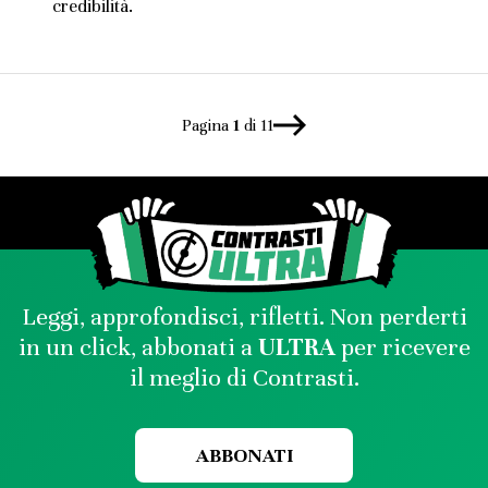
credibilità.
Pagina
1
di 11
Leggi, approfondisci, rifletti. Non perderti
in un click, abbonati a
ULTRA
per ricevere
il meglio di Contrasti.
ABBONATI