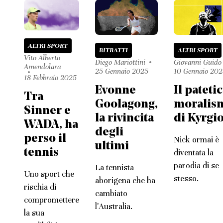
ALTRI SPORT
RITRATTI
ALTRI SPORT
Vito Alberto
Diego Mariottini
Giovanni Guido
Amendolara
25 Gennaio 2025
10 Gennaio 202
18 Febbraio 2025
Evonne
Il pateti
Tra
Goolagong,
moralis
Sinner e
la rivincita
di Kyrgi
WADA, ha
degli
perso il
Nick ormai è
ultimi
tennis
diventata la
parodia di se
La tennista
Uno sport che
stesso.
aborigena che ha
rischia di
cambiato
compromettere
l'Australia.
la sua