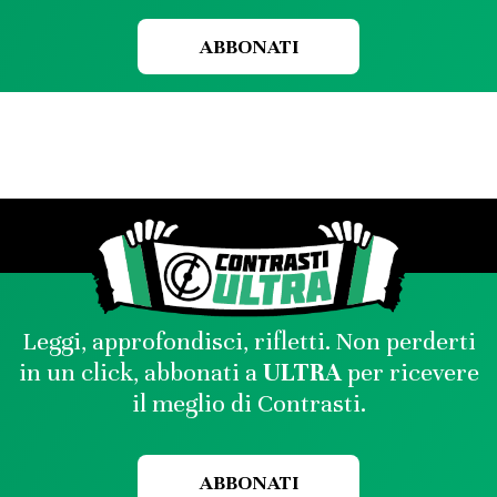
ABBONATI
Leggi, approfondisci, rifletti. Non perderti
in un click, abbonati a
ULTRA
per ricevere
il meglio di Contrasti.
ABBONATI