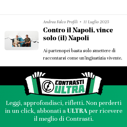
Andrea Falco Profili
11 Luglio 2025
Contro il Napoli, vince
solo (il) Napoli
Ai partenopei basta solo smettere di
raccontarsi come un'ingiustizia vivente.
Leggi, approfondisci, rifletti. Non perderti
in un click, abbonati a
ULTRA
per ricevere
il meglio di Contrasti.