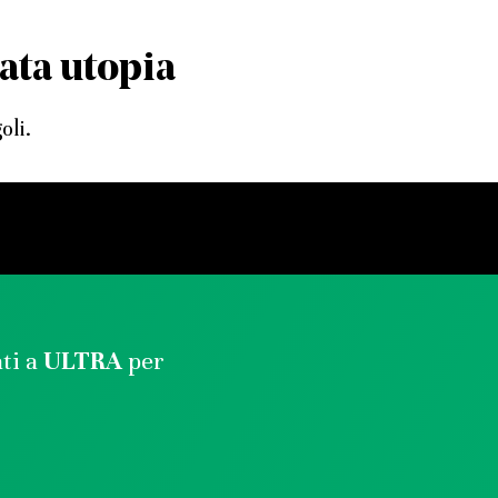
ata utopia
oli.
ati a
ULTRA
per