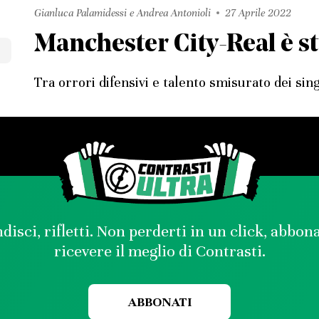
Gianluca Palamidessi e Andrea Antonioli
27 Aprile 2022
Manchester City-Real è st
Tra orrori difensivi e talento smisurato dei sing
disci, rifletti. Non perderti in un click, abbon
ricevere il meglio di Contrasti.
ABBONATI