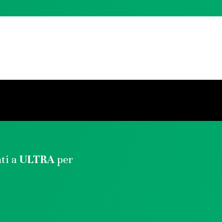
ati a
ULTRA
per