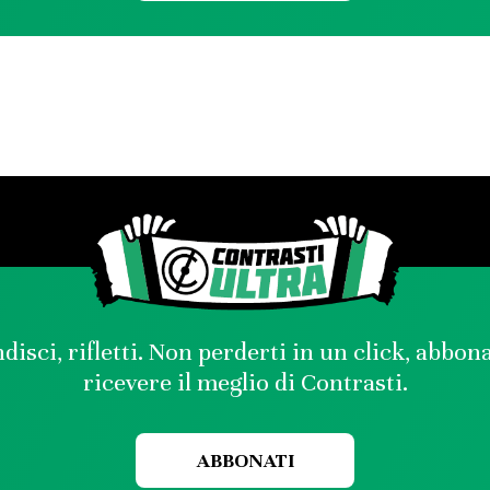
disci, rifletti. Non perderti in un click, abbon
ricevere il meglio di Contrasti.
ABBONATI