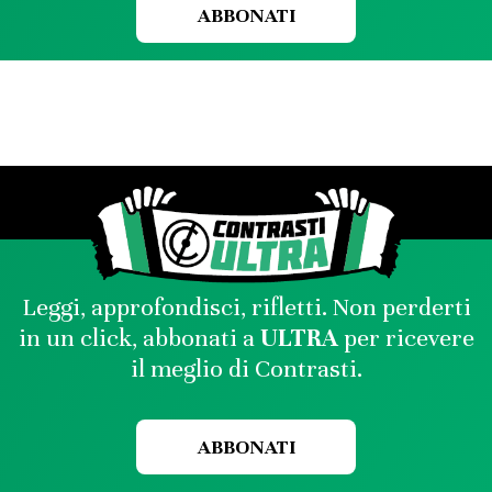
ABBONATI
Leggi, approfondisci, rifletti. Non perderti
in un click, abbonati a
ULTRA
per ricevere
il meglio di Contrasti.
ABBONATI