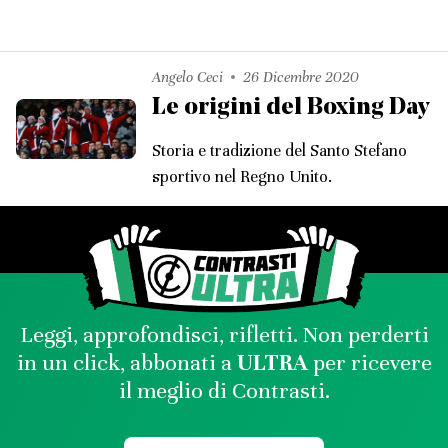
Angelo Ceci
26 Dicembre 2020
Le origini del Boxing Day
Storia e tradizione del Santo Stefano
sportivo nel Regno Unito.
Leggi, approfondisci, rifletti. Non perderti
in un click, abbonati a
ULTRA
per ricevere
il meglio di Contrasti.