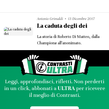
Antonio Grimaldi
13 Dicembre 2017
La caduta degli dei
La storia di Roberto Di Matteo, dalla
Champions all'anonimato.
Leggi, approfondisci, rifletti. Non perderti
in un click, abbonati a
ULTRA
per ricevere
il meglio di Contrasti.