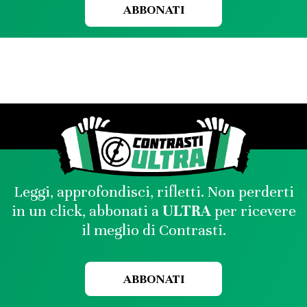
ABBONATI
Leggi, approfondisci, rifletti. Non perderti
in un click, abbonati a
ULTRA
per ricevere
il meglio di Contrasti.
ABBONATI