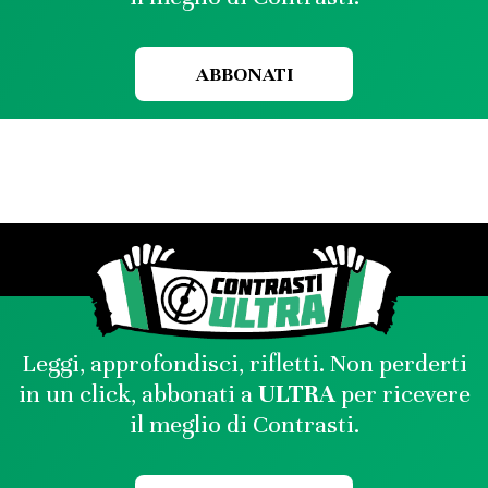
ABBONATI
Leggi, approfondisci, rifletti. Non perderti
in un click, abbonati a
ULTRA
per ricevere
il meglio di Contrasti.