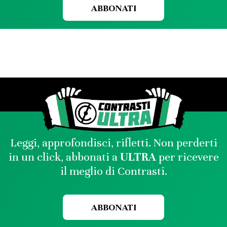
ABBONATI
Leggi, approfondisci, rifletti. Non perderti
in un click, abbonati a
ULTRA
per ricevere
il meglio di Contrasti.
ABBONATI