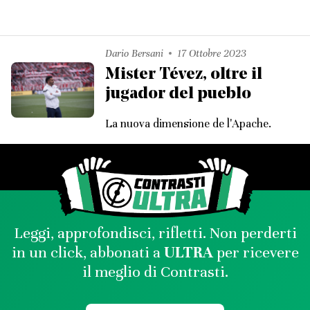
Dario Bersani
17 Ottobre 2023
Mister Tévez, oltre il
jugador del pueblo
La nuova dimensione de l'Apache.
Leggi, approfondisci, rifletti. Non perderti
in un click, abbonati a
ULTRA
per ricevere
il meglio di Contrasti.