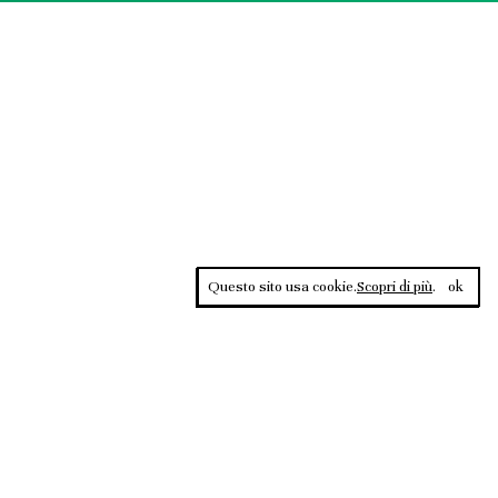
Questo sito usa cookie.
Scopri di più
.
ok