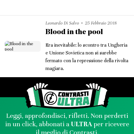
Leonardo Di Salvo
25 Febbraio 2018
Blood in the pool
Era inevitabile: lo scontro tra Ungheria
e Unione Sovietica non si sarebbe
fermato con la repressione della rivolta
magiara.
Leggi, approfondisci, rifletti. Non perderti
in un click, abbonati a
ULTRA
per ricevere
il meglio di Contrasti.