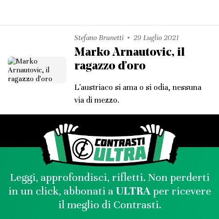
Stefano Brunetti
29 Luglio 2021
Marko Arnautovic, il
ragazzo d'oro
L'austriaco si ama o si odia, nessuna
via di mezzo.
Leggi, approfondisci, rifletti. Non perderti
in un click, abbonati a
ULTRA
per ricevere
il meglio di Contrasti.