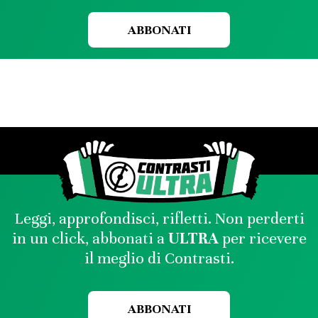
ABBONATI
Leggi, approfondisci, rifletti. Non perderti
in un click, abbonati a
ULTRA
per ricevere
il meglio di Contrasti.
ABBONATI