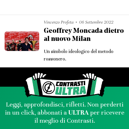
Vincenzo Profeta
06 Settembre 2022
Geoffrey Moncada dietro
al nuovo Milan
Un simbolo ideologico del metodo
rossonero.
Leggi, approfondisci, rifletti. Non perderti
in un click, abbonati a
ULTRA
per ricevere
il meglio di Contrasti.