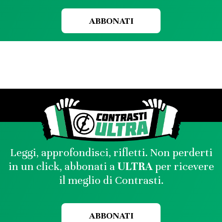
ABBONATI
Leggi, approfondisci, rifletti. Non perderti
in un click, abbonati a
ULTRA
per ricevere
il meglio di Contrasti.
ABBONATI