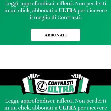
Leggi, approfondisci, rifletti. Non perderti
in un click, abbonati a
ULTRA
per ricevere
il meglio di Contrasti.
ABBONATI
Leggi, approfondisci, rifletti. Non perderti
in un click, abbonati a
ULTRA
per ricevere