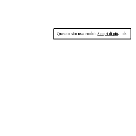
Questo sito usa cookie.
Scopri di più
.
ok
Contrasti, rivista sportiva di approfondimento culturale, è una
testata giornalistica registrata al Tribunale di Roma n.135/2020 del
02.12.2020