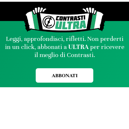
Leggi, approfondisci, rifletti. Non perderti
in un click, abbonati a
ULTRA
per ricevere
il meglio di Contrasti.
ABBONATI