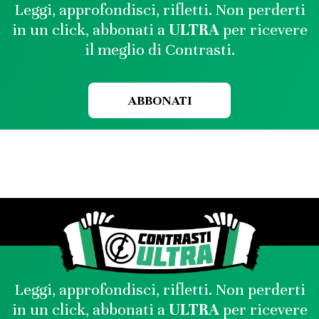
Leggi, approfondisci, rifletti. Non perderti
in un click, abbonati a
ULTRA
per ricevere
il meglio di Contrasti.
ABBONATI
Leggi, approfondisci, rifletti. Non perderti
in un click, abbonati a
ULTRA
per ricevere