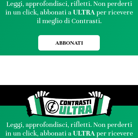
Leggi, approfondisci, rifletti. Non perderti
in un click, abbonati a
ULTRA
per ricevere
il meglio di Contrasti.
ABBONATI
Leggi, approfondisci, rifletti. Non perderti
in un click, abbonati a
ULTRA
per ricevere