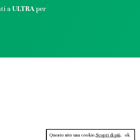
ati a
ULTRA
per
Questo sito usa cookie.
Scopri di più
.
ok