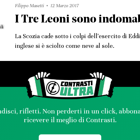
Filippo Masetti
12 Marzo 2017
I Tre Leoni sono indomab
La Scozia cade sotto i colpi dell'esercito di Eddi
inglese si è sciolto come neve al sole.
disci, rifletti. Non perderti in un click, abbon
ricevere il meglio di Contrasti.