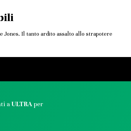
ili
e Jones. Il tanto ardito assalto allo strapotere
ati a
ULTRA
per