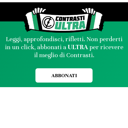
Leggi, approfondisci, rifletti. Non perderti
in un click, abbonati a
ULTRA
per ricevere
il meglio di Contrasti.
ABBONATI