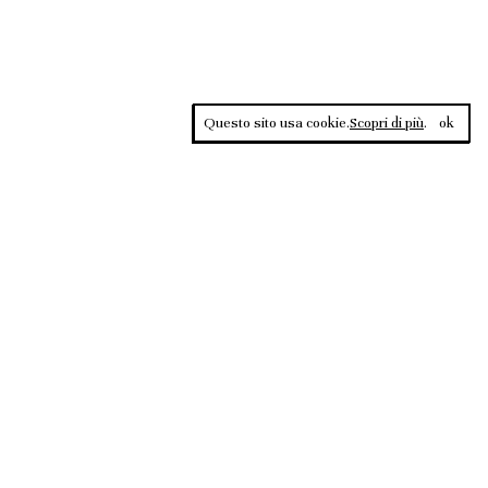
Questo sito usa cookie.
Scopri di più
.
ok
Contrasti, rivista sportiva di approfondimento culturale, è una
testata giornalistica registrata al Tribunale di Roma n.135/2020 del
02.12.2020