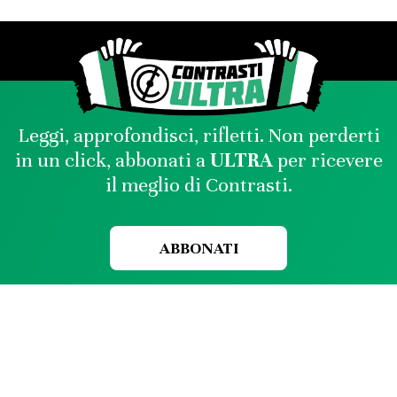
Leggi, approfondisci, rifletti. Non perderti
in un click, abbonati a
ULTRA
per ricevere
il meglio di Contrasti.
ABBONATI