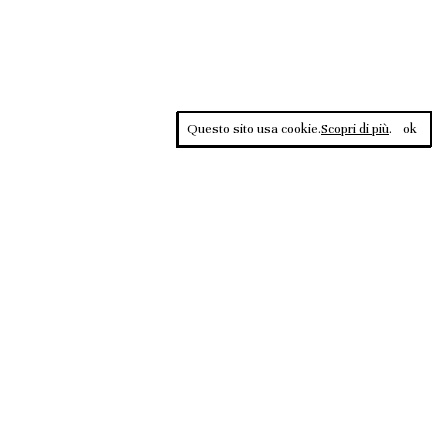
Questo sito usa cookie.
Scopri di più
.
ok
Contrasti, rivista sportiva di approfondimento culturale, è una
testata giornalistica registrata al Tribunale di Roma n.135/2020 del
02.12.2020