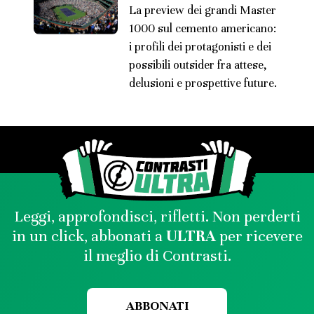
La preview dei grandi Master
1000 sul cemento americano:
i profili dei protagonisti e dei
possibili outsider fra attese,
delusioni e prospettive future.
Leggi, approfondisci, rifletti. Non perderti
in un click, abbonati a
ULTRA
per ricevere
il meglio di Contrasti.
ABBONATI