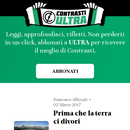
Leggi, approfondisci, rifletti. Non perderti
in un click, abbonati a
ULTRA
per ricevere
il meglio di Contrasti.
ABBONATI
Francesco Albizzati
02 Marzo 2017
Prima che la terra
ci divori