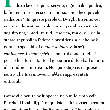
duro lavoro, quasi servile; il gioco di squadra,
la fiducia in se stessi e un entusiasmo che equivale a
dedizione”. In queste parole di Dwight Eisenhower
sono condensati non solo i principi dello sport più
seguito negli Stati Uniti d’America, ma quelli della
stessa repubblica federale presidenziale, che ne è
come lo specchio. La
male solidarity
, la
self-
confidence
, il
team-spirit
, sono tutti concetti che è
possibile riferire tanto al giocatore di football quanto
al cittadino americano. Non può stupire, in questo
senso, che Eisenhower li abbia rappresentati
entrambi.
Come si è potuta sviluppare una simile simbiosi?
Perché il football, più di qualsiasi altro sport, permea
e condiziona le vite degli americani? Che ruolo ha