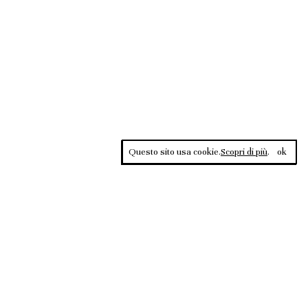
Questo sito usa cookie.
Scopri di più
.
ok
Contrasti, rivista sportiva di approfondimento culturale, è una