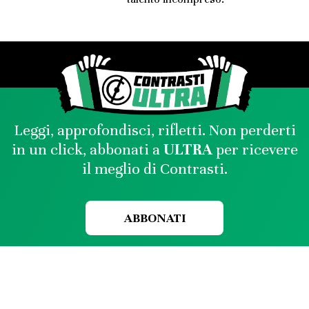
Leggi, approfondisci, rifletti. Non perderti
in un click, abbonati a
ULTRA
per ricevere
il meglio di Contrasti.
ABBONATI