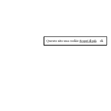
Questo sito usa cookie.
Scopri di più
.
ok
Contrasti, rivista sportiva di approfondimento culturale, è una
testata giornalistica registrata al Tribunale di Roma n.135/2020 del
02.12.2020