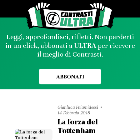
Leggi, approfondisci, rifletti. Non perderti
in un click, abbonati a
ULTRA
per ricevere
il meglio di Contrasti.
ABBONATI
Gianluca Palamidessi
14 Febbraio 2018
La forza del
Tottenham