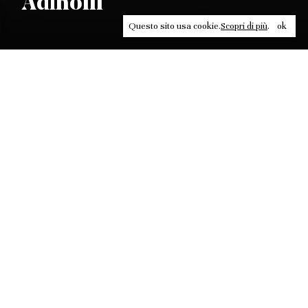
Adinolfi
Questo sito usa cookie.
Scopri di più
.
ok
Leggi, approfondisci, rifletti. Non perderti
in un click, abbonati a
ULTRA
per ricevere
il meglio di Contrasti.
ABBONATI