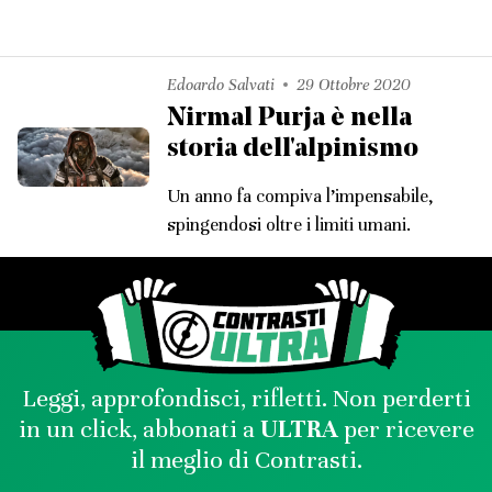
Edoardo Salvati
29 Ottobre 2020
Nirmal Purja è nella
storia dell'alpinismo
Un anno fa compiva l’impensabile,
spingendosi oltre i limiti umani.
Leggi, approfondisci, rifletti. Non perderti
in un click, abbonati a
ULTRA
per ricevere
il meglio di Contrasti.