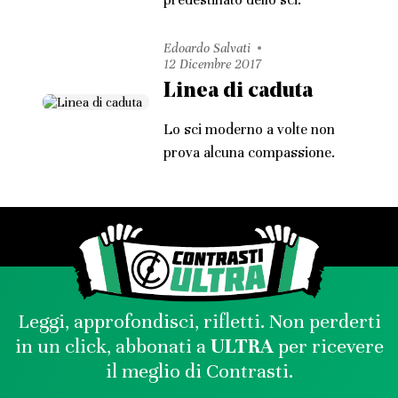
Edoardo Salvati
12 Dicembre 2017
Linea di caduta
Lo sci moderno a volte non
prova alcuna compassione.
Leggi, approfondisci, rifletti. Non perderti
in un click, abbonati a
ULTRA
per ricevere
il meglio di Contrasti.