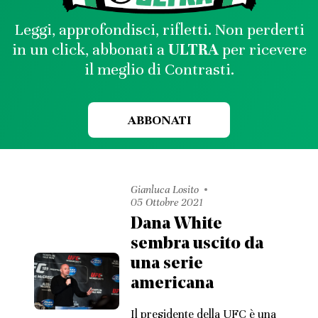
Leggi, approfondisci, rifletti. Non perderti
in un click, abbonati a
ULTRA
per ricevere
il meglio di Contrasti.
ABBONATI
Gianluca Losito
05 Ottobre 2021
Dana White
sembra uscito da
una serie
americana
Il presidente della UFC è una