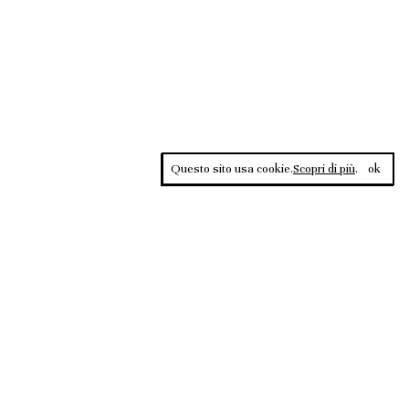
Questo sito usa cookie.
Scopri di più
.
ok
Contrasti, rivista sportiva di approfondimento culturale, è una
testata giornalistica registrata al Tribunale di Roma n.135/2020 del