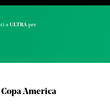
ati a
ULTRA
per
a Copa America