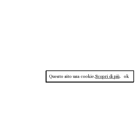
Questo sito usa cookie.
Scopri di più
.
ok
Rss Feed