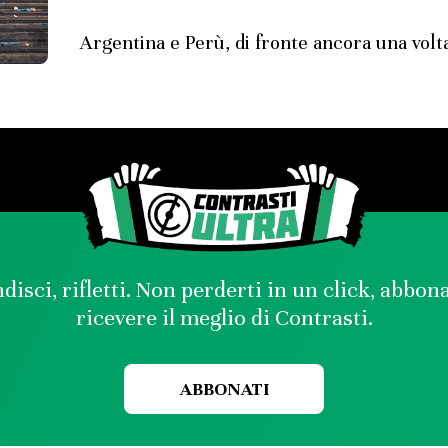
Argentina e Perù, di fronte ancora una volt
disci, rifletti. Non perderti in un click, abbon
ricevere il meglio di Contrasti.
ABBONATI