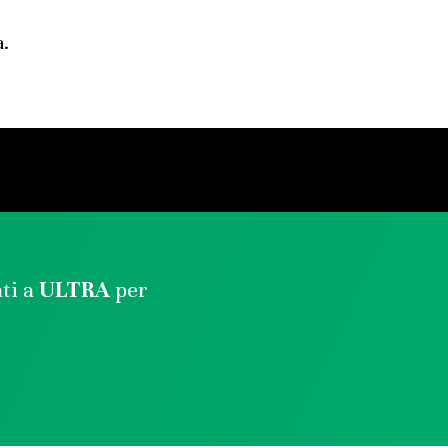
a.
ati a
ULTRA
per