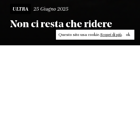
25 Giugno 2025
ULTRA
Non ci resta che ridere
Questo sito usa cookie.
Scopri di più
.
ok
Leggi, approfondisci, rifletti. Non perderti
in un click, abbonati a
ULTRA
per ricevere
il meglio di Contrasti.
ABBONATI