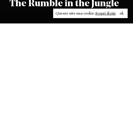
The Rumble in the Jungle
Questo sito usa cookie.
Scopri di più
.
ok
Leggi, approfondisci, rifletti. Non perderti
in un click, abbonati a
ULTRA
per ricevere
il meglio di Contrasti.
ABBONATI