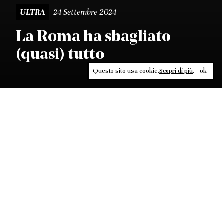
24 Settembre 2024
ULTRA
La Roma ha sbagliato
(quasi) tutto
Questo sito usa cookie.
Scopri di più
.
ok
Leggi, approfondisci, rifletti. Non perderti
in un click, abbonati a
ULTRA
per ricevere
il meglio di Contrasti.
ABBONATI