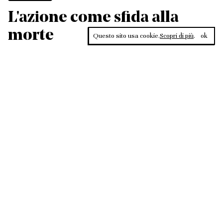
L'azione come sfida alla
morte
Questo sito usa cookie.
Scopri di più
.
ok
Leggi, approfondisci, rifletti. Non perderti
in un click, abbonati a
ULTRA
per ricevere
il meglio di Contrasti.
ABBONATI