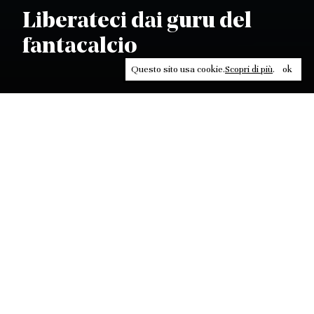
Liberateci dai guru del
fantacalcio
Questo sito usa cookie.
Scopri di più
.
ok
Leggi, approfondisci, rifletti. Non perderti
in un click, abbonati a
ULTRA
per ricevere
il meglio di Contrasti.
ABBONATI