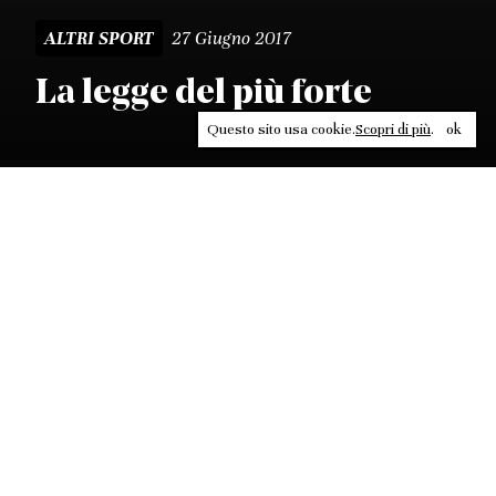
27 Giugno 2017
ALTRI SPORT
La legge del più forte
Questo sito usa cookie.
Scopri di più
.
ok
Leggi, approfondisci, rifletti. Non perderti
in un click, abbonati a
ULTRA
per ricevere
il meglio di Contrasti.
ABBONATI