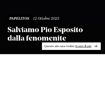
12 Ottobre 2025
PAPELITOS
Salviamo Pio Esposito
dalla fenomenite
Questo sito usa cookie.
Scopri di più
.
ok
Leggi, approfondisci, rifletti. Non perderti
in un click, abbonati a
ULTRA
per ricevere
il meglio di Contrasti.